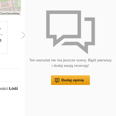
 | OpenStreetMap
w
Pią
Sob
Nie
Pon
W
 -
08.30 -
Zamknięte
Zamknięte
08.30 -
08.
0
17.00
17.00
17
Ten warsztat nie ma jeszcze oceny. Bądź pierwszy
i dodaj swoją recenzję!
Dodaj opinię
owości
Łódź