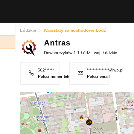
Łódzkie
Warsztaty samochodowe Łódź
Antras
Dowborczyków 1 1 Łódź - woj. Łódzkie
502******
***************@wp.pl
Pokaż numer telefonu
Pokaż email