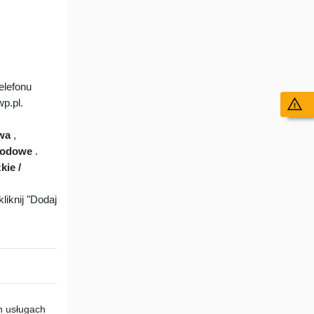
elefonu
p.pl.
Wy
wa
,
hodowe
.
kie /
liknij "Dodaj
h usługach