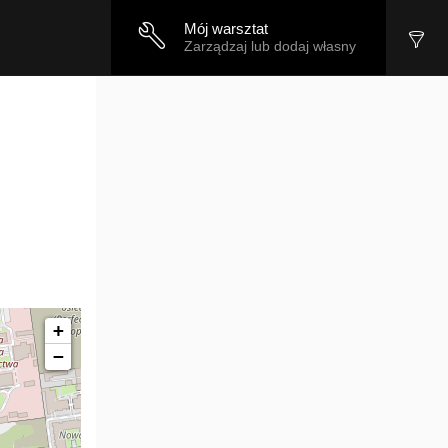
Mój warsztat
Zarządzaj lub dodaj własny
+
−