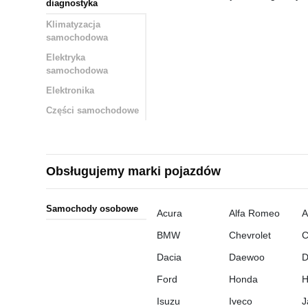
diagnostyka
Klimatyzacja
samochodowa
Elektryka
samochodowa
Elektronika
Części samochodowe
Obsługujemy marki pojazdów
Samochody osobowe
Acura
Alfa Romeo
A
BMW
Chevrolet
C
Dacia
Daewoo
D
Ford
Honda
H
Isuzu
Iveco
J