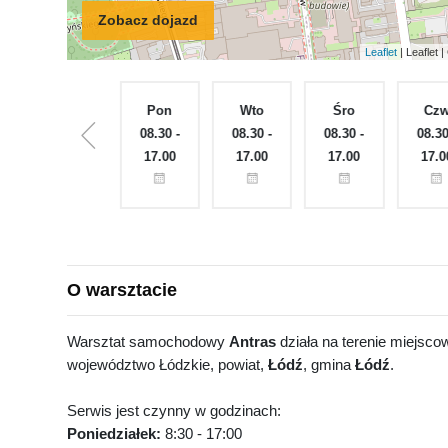
Zobacz dojazd
Leaflet
| Leaflet
Nie
Pon
Wto
Śro
Cz
ęte
Zamknięte
08.30 -
08.30 -
08.30 -
08.30
17.00
17.00
17.00
17.0
O warsztacie
Warsztat samochodowy
Antras
działa na terenie miejsc
województwo Łódzkie, powiat,
Łódź
, gmina
Łódź
.
Serwis jest czynny w godzinach:
Poniedziałek:
8:30 - 17:00