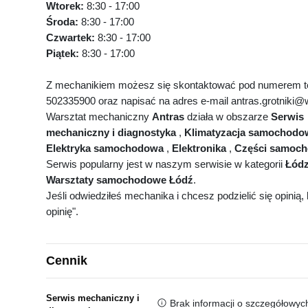
Wtorek:
8:30 - 17:00
Środa:
8:30 - 17:00
Czwartek:
8:30 - 17:00
Piątek:
8:30 - 17:00
Z mechanikiem możesz się skontaktować pod numerem t
502335900 oraz napisać na adres e-mail antras.grotniki@w
Warsztat mechaniczny
Antras
działa w obszarze
Serwis
mechaniczny i diagnostyka
,
Klimatyzacja samochodo
Elektryka samochodowa
,
Elektronika
,
Części samoc
Serwis popularny jest w naszym serwisie w kategorii
Łódz
Warsztaty samochodowe Łódź
.
Jeśli odwiedziłeś mechanika i chcesz podzielić się opinią, k
opinię".
Cennik
Serwis mechaniczny i
Brak informacji o szczegółowyc