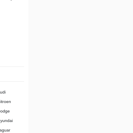
udi
itroen
odge
yundai
aguar