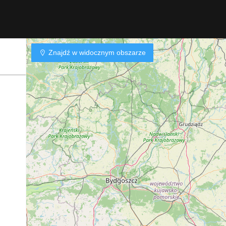
Znajdź w widocznym obszarze