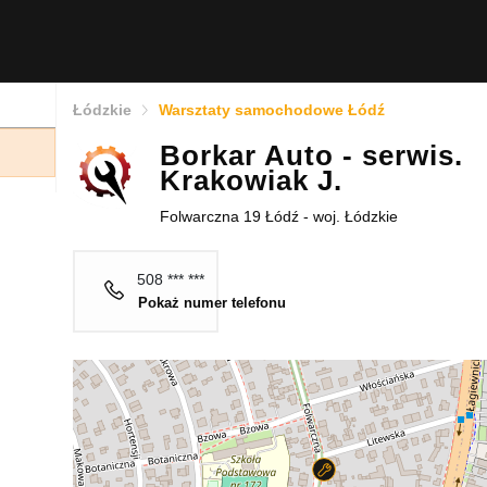
Łódzkie
Warsztaty samochodowe Łódź
Borkar Auto - serwis.
Krakowiak J.
Folwarczna 19 Łódź - woj. Łódzkie
508 *** ***
Pokaż numer telefonu