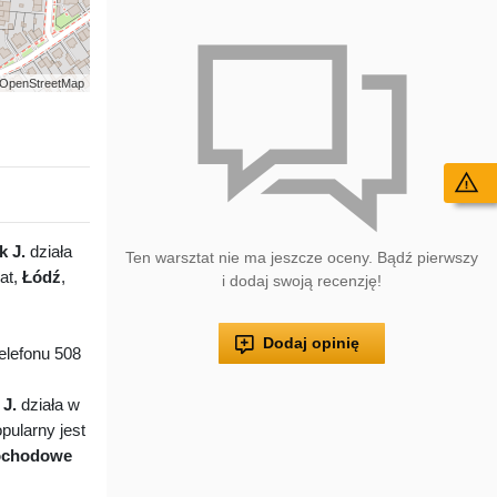
 | OpenStreetMap
Wy
k J.
działa
Ten warsztat nie ma jeszcze oceny. Bądź pierwszy
at,
Łódź
,
i dodaj swoją recenzję!
Dodaj opinię
lefonu 508
 J.
działa w
pularny jest
mochodowe