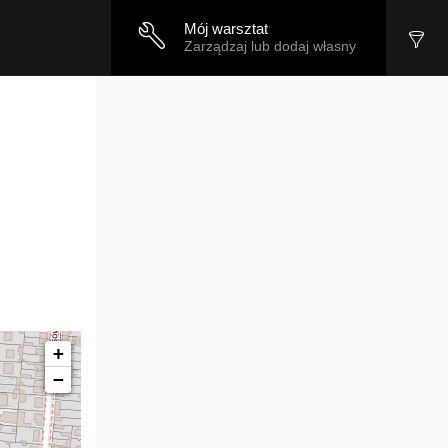
Mój warsztat
Zarządzaj lub dodaj własny
+
−