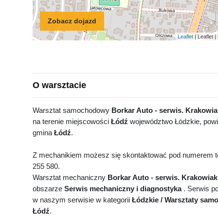
Zobacz dojazd
Leaflet
| Leaflet
O warsztacie
Warsztat samochodowy
Borkar Auto - serwis. Krakowia
na terenie miejscowości
Łódź
województwo Łódzkie, powi
gmina
Łódź
.
Z mechanikiem możesz się skontaktować pod numerem te
255 580.
Warsztat mechaniczny
Borkar Auto - serwis. Krakowiak
obszarze
Serwis mechaniczny i diagnostyka
. Serwis po
w naszym serwisie w kategorii
Łódzkie / Warsztaty sa
Łódź
.