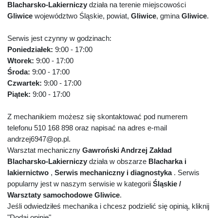
Blacharsko-Lakierniczy
działa na terenie miejscowości
Gliwice
województwo Śląskie, powiat,
Gliwice
, gmina
Gliwice
.
Serwis jest czynny w godzinach:
Poniedziałek:
9:00 - 17:00
Wtorek:
9:00 - 17:00
Środa:
9:00 - 17:00
Czwartek:
9:00 - 17:00
Piątek:
9:00 - 17:00
Z mechanikiem możesz się skontaktować pod numerem
telefonu 510 168 898 oraz napisać na adres e-mail
andrzej6947@op.pl.
Warsztat mechaniczny
Gawroński Andrzej Zakład
Blacharsko-Lakierniczy
działa w obszarze
Blacharka i
lakiernictwo
,
Serwis mechaniczny i diagnostyka
. Serwis
popularny jest w naszym serwisie w kategorii
Śląskie /
Warsztaty samochodowe Gliwice
.
Jeśli odwiedziłeś mechanika i chcesz podzielić się opinią, kliknij
"Dodaj opinię".