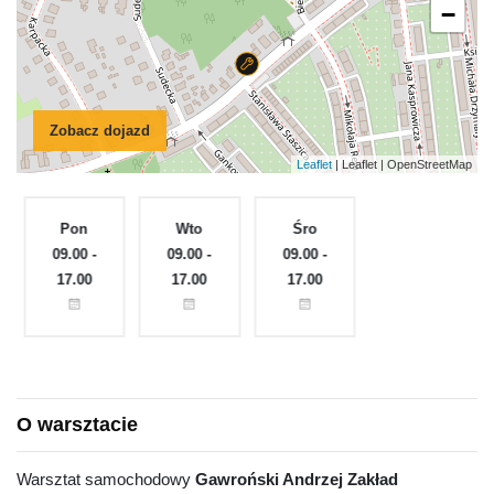
−
Zobacz dojazd
Leaflet
| Leaflet | OpenStreetMap
Pon
Wto
Śro
Czw
e
09.00 -
09.00 -
09.00 -
Zamknięte
17.00
17.00
17.00
O warsztacie
Warsztat samochodowy
Gawroński Andrzej Zakład