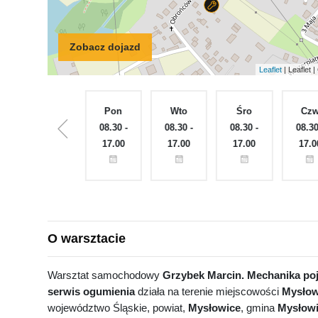
Zobacz dojazd
Leaflet
| Leaflet
Nie
Pon
Wto
Śro
Cz
Zamknięte
08.30 -
08.30 -
08.30 -
08.30
17.00
17.00
17.00
17.0
O warsztacie
Warsztat samochodowy
Grzybek Marcin. Mechanika po
serwis ogumienia
działa na terenie miejscowości
Mysłow
województwo Śląskie, powiat,
Mysłowice
, gmina
Mysłow