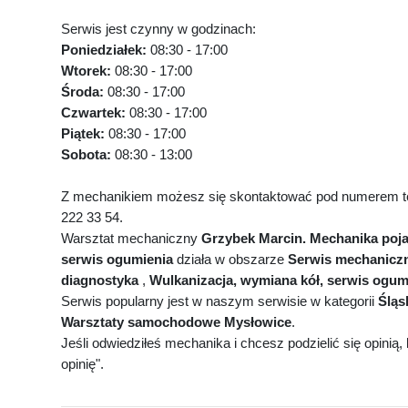
Serwis jest czynny w godzinach:
Poniedziałek:
08:30 - 17:00
Wtorek:
08:30 - 17:00
Środa:
08:30 - 17:00
Czwartek:
08:30 - 17:00
Piątek:
08:30 - 17:00
Sobota:
08:30 - 13:00
Z mechanikiem możesz się skontaktować pod numerem te
222 33 54.
Warsztat mechaniczny
Grzybek Marcin. Mechanika poj
serwis ogumienia
działa w obszarze
Serwis mechaniczn
diagnostyka
,
Wulkanizacja, wymiana kół, serwis ogum
Serwis popularny jest w naszym serwisie w kategorii
Śląsk
Warsztaty samochodowe Mysłowice
.
Jeśli odwiedziłeś mechanika i chcesz podzielić się opinią, k
opinię".