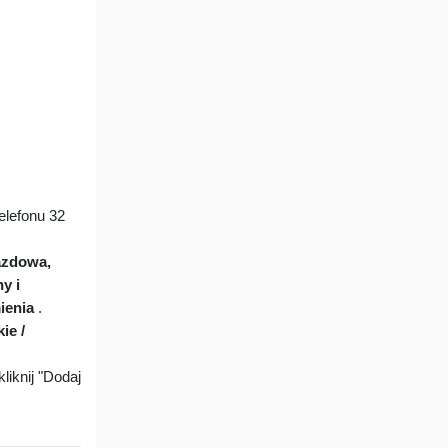
lefonu 32
azdowa,
y i
ienia
.
ie /
liknij "Dodaj