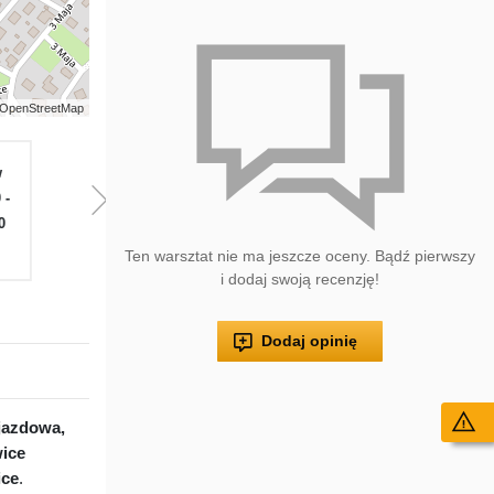
 | OpenStreetMap
w
Pią
Sob
Nie
Pon
W
 -
08.30 -
08.30 -
Zamknięte
08.30 -
08.
0
17.00
13.00
17.00
17
Ten warsztat nie ma jeszcze oceny. Bądź pierwszy
i dodaj swoją recenzję!
Dodaj opinię
Wy
jazdowa,
ice
ice
.