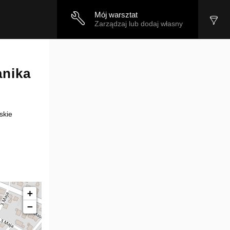
Mój warsztat
Zarządzaj lub dodaj własny
anika
skie
+
−