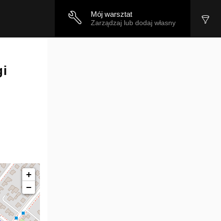
Mój warsztat
Zarządzaj lub dodaj własny
gi
+
−