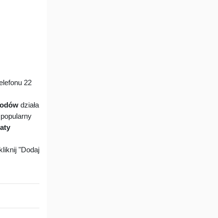
lefonu 22
chodów
działa
 popularny
aty
liknij "Dodaj