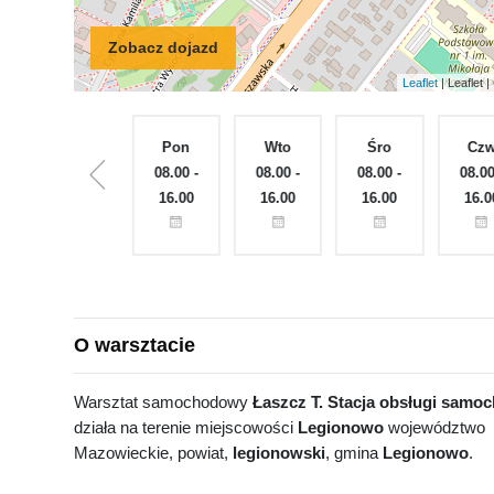
Zobacz dojazd
Leaflet
| Leaflet
Nie
Pon
Wto
Śro
Cz
ęte
Zamknięte
08.00 -
08.00 -
08.00 -
08.00
16.00
16.00
16.00
16.0
O warsztacie
Warsztat samochodowy
Łaszcz T. Stacja obsługi sam
działa na terenie miejscowości
Legionowo
województwo
Mazowieckie, powiat,
legionowski
, gmina
Legionowo
.