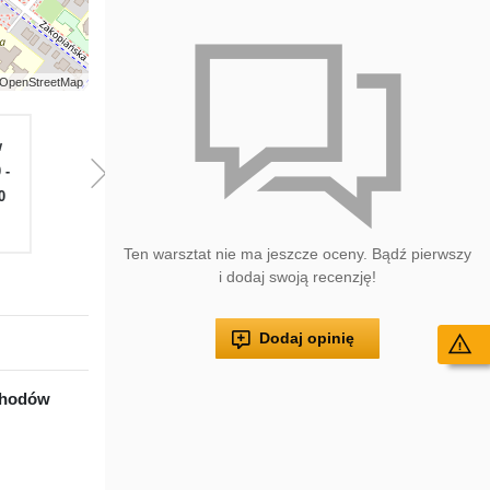
 | OpenStreetMap
w
Pią
Sob
Nie
Pon
W
 -
08.00 -
Zamknięte
Zamknięte
08.00 -
08.
0
16.00
16.00
16
Ten warsztat nie ma jeszcze oceny. Bądź pierwszy
i dodaj swoją recenzję!
Dodaj opinię
Wy
ochodów