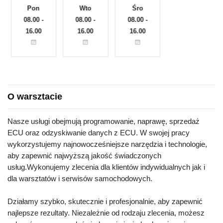
Pon
Wto
Śro
Czw
e
08.00 -
08.00 -
08.00 -
08.00 -
16.00
16.00
16.00
16.00
O warsztacie
Nasze usługi obejmują programowanie, naprawę, sprzedaż
ECU oraz odzyskiwanie danych z ECU. W swojej pracy
wykorzystujemy najnowocześniejsze narzędzia i technologie,
aby zapewnić najwyższą jakość świadczonych
usług.Wykonujemy zlecenia dla klientów indywidualnych jak i
dla warsztatów i serwisów samochodowych.
Działamy szybko, skutecznie i profesjonalnie, aby zapewnić
najlepsze rezultaty. Niezależnie od rodzaju zlecenia, możesz