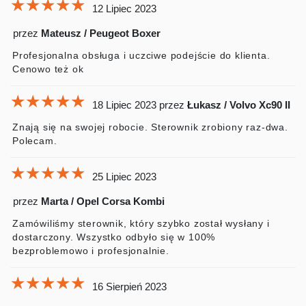
★★★★★
★★★★★
★★★★★
12 Lipiec 2023
przez
Mateusz / Peugeot Boxer
Profesjonalna obsługa i uczciwe podejście do klienta.
Cenowo też ok
★★★★★
★★★★★
★★★★★
18 Lipiec 2023
przez
Łukasz / Volvo Xc90 II
Znają się na swojej robocie. Sterownik zrobiony raz-dwa.
Polecam.
★★★★★
★★★★★
★★★★★
25 Lipiec 2023
przez
Marta / Opel Corsa Kombi
Zamówiliśmy sterownik, który szybko został wysłany i
dostarczony. Wszystko odbyło się w 100%
bezproblemowo i profesjonalnie.
★★★★★
★★★★★
★★★★★
16 Sierpień 2023