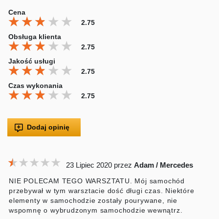
Cena
★★★★★
★★★★★
★★★★★
2.75
Obsługa klienta
★★★★★
★★★★★
★★★★★
2.75
Jakość usługi
★★★★★
★★★★★
★★★★★
2.75
Czas wykonania
★★★★★
★★★★★
★★★★★
2.75
Dodaj opinię
★★★★★
★★★★★
★★★★★
23 Lipiec 2020
przez
Adam / Mercedes
NIE POLECAM TEGO WARSZTATU. Mój samochód
przebywał w tym warsztacie dość długi czas. Niektóre
elementy w samochodzie zostały pourywane, nie
wspomnę o wybrudzonym samochodzie wewnątrz.