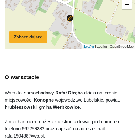
−
Zobacz dojazd
Leaflet
| Leaflet | OpenStreetMap
O warsztacie
Warsztat samochodowy
Rafał Otręba
działa na terenie
miejscowości
Konopne
województwo Lubelskie, powiat,
hrubieszowski
, gmina
Werbkowice
.
Z mechanikiem możesz się skontaktować pod numerem
telefonu 667259283 oraz napisać na adres e-mail
rafal190488@wp.pl.