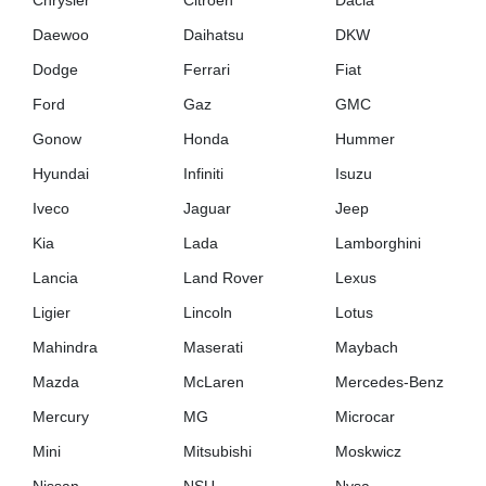
Chrysler
Citroen
Dacia
Daewoo
Daihatsu
DKW
Dodge
Ferrari
Fiat
Ford
Gaz
GMC
Gonow
Honda
Hummer
Hyundai
Infiniti
Isuzu
Iveco
Jaguar
Jeep
Kia
Lada
Lamborghini
Lancia
Land Rover
Lexus
Ligier
Lincoln
Lotus
Mahindra
Maserati
Maybach
Mazda
McLaren
Mercedes-Benz
Mercury
MG
Microcar
Mini
Mitsubishi
Moskwicz