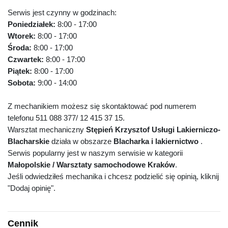
Serwis jest czynny w godzinach:
Poniedziałek:
8:00 - 17:00
Wtorek:
8:00 - 17:00
Środa:
8:00 - 17:00
Czwartek:
8:00 - 17:00
Piątek:
8:00 - 17:00
Sobota:
9:00 - 14:00
Z mechanikiem możesz się skontaktować pod numerem
telefonu 511 088 377/ 12 415 37 15.
Warsztat mechaniczny
Stępień Krzysztof Usługi Lakierniczo-
Blacharskie
działa w obszarze
Blacharka i lakiernictwo
.
Serwis popularny jest w naszym serwisie w kategorii
Małopolskie / Warsztaty samochodowe Kraków
.
Jeśli odwiedziłeś mechanika i chcesz podzielić się opinią, kliknij
"Dodaj opinię".
Cennik