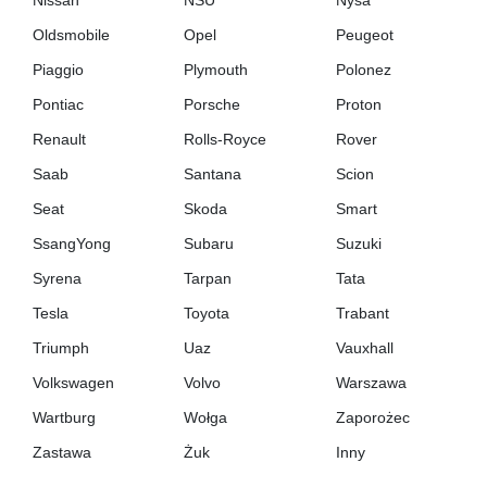
Nissan
NSU
Nysa
Oldsmobile
Opel
Peugeot
Piaggio
Plymouth
Polonez
Pontiac
Porsche
Proton
Renault
Rolls-Royce
Rover
Saab
Santana
Scion
Seat
Skoda
Smart
SsangYong
Subaru
Suzuki
Syrena
Tarpan
Tata
Tesla
Toyota
Trabant
Triumph
Uaz
Vauxhall
Volkswagen
Volvo
Warszawa
Wartburg
Wołga
Zaporożec
Zastawa
Żuk
Inny