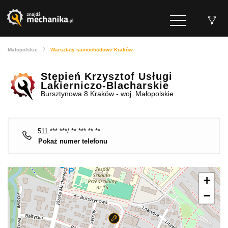
Małopolskie
Warsztaty samochodowe Kraków
Stępień Krzysztof Usługi
Lakierniczo-Blacharskie
Bursztynowa 8 Kraków - woj. Małopolskie
511 *** ***/ ** *** ** **
Pokaż numer telefonu
+
−