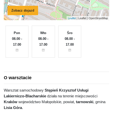
Zobacz dojazd
Leaflet
| Leaflet | OpenStreetMap
Pon
Wto
Śro
Czw
e
08.00 -
08.00 -
08.00 -
Zamknięte
17.00
17.00
17.00
O warsztacie
Warsztat samochodowy
Stępień Krzysztof Usługi
Lakierniczo-Blacharskie
działa na terenie miejscowości
Kraków
województwo Małopolskie, powiat,
tarnowski
, gmina
Lisia Góra
.