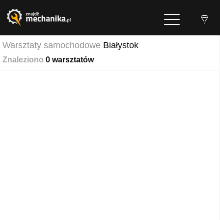
Warsztaty samochodowe
Białystok
Znaleziono
0
warsztatów