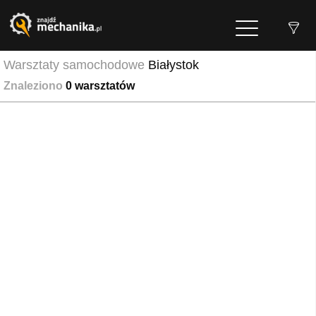
Warsztaty samochodowe
Białystok
Znaleziono
0
warsztatów