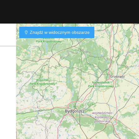
Znajdź w widocznym obszarze