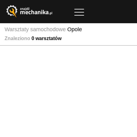
Warsztaty samochodowe
Opole
Znaleziono
0
warsztatów