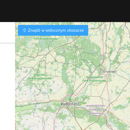
Znajdź w widocznym obszarze