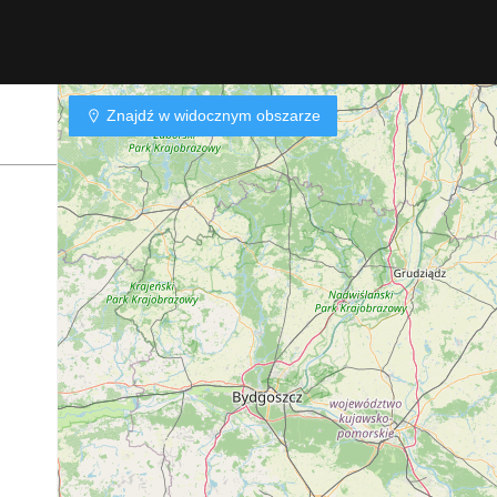
Znajdź w widocznym obszarze