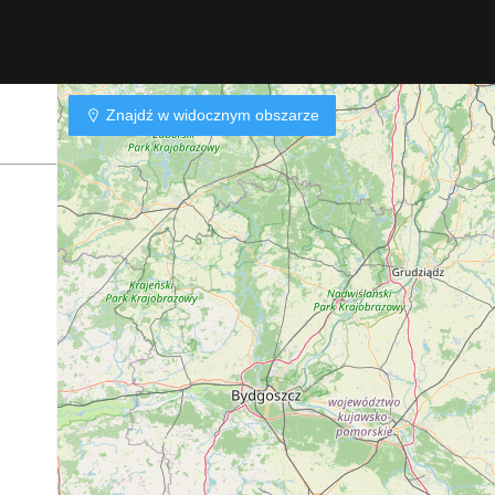
Znajdź w widocznym obszarze