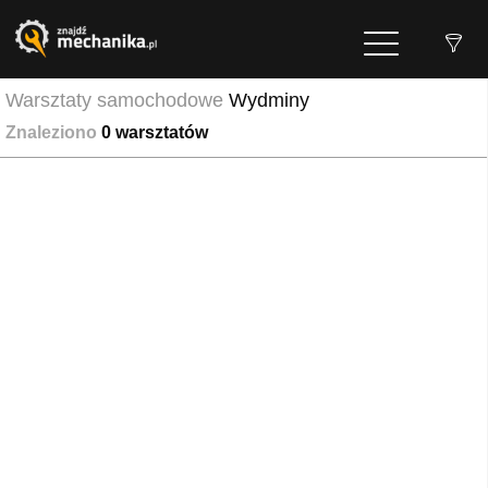
Warsztaty samochodowe
Wydminy
Znaleziono
0
warsztatów