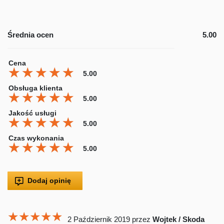
Średnia ocen
5.00
Cena
★★★★★
★★★★★
★★★★★
5.00
Obsługa klienta
★★★★★
★★★★★
★★★★★
5.00
Jakość usługi
★★★★★
★★★★★
★★★★★
5.00
Czas wykonania
★★★★★
★★★★★
★★★★★
5.00
Dodaj opinię
★★★★★
★★★★★
★★★★★
2 Październik 2019
przez
Wojtek / Skoda