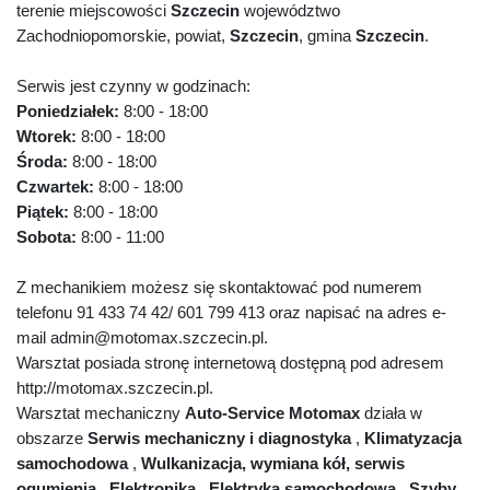
terenie miejscowości
Szczecin
województwo
Zachodniopomorskie, powiat,
Szczecin
, gmina
Szczecin
.
Serwis jest czynny w godzinach:
Poniedziałek:
8:00 - 18:00
Wtorek:
8:00 - 18:00
Środa:
8:00 - 18:00
Czwartek:
8:00 - 18:00
Piątek:
8:00 - 18:00
Sobota:
8:00 - 11:00
Z mechanikiem możesz się skontaktować pod numerem
telefonu 91 433 74 42/ 601 799 413 oraz napisać na adres e-
mail admin@motomax.szczecin.pl.
Warsztat posiada stronę internetową dostępną pod adresem
http://motomax.szczecin.pl.
Warsztat mechaniczny
Auto-Service Motomax
działa w
obszarze
Serwis mechaniczny i diagnostyka
,
Klimatyzacja
samochodowa
,
Wulkanizacja, wymiana kół, serwis
ogumienia
,
Elektronika
,
Elektryka samochodowa
,
Szyby,