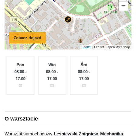
−
Zobacz dojazd
Leaflet
| Leaflet | OpenStreetMap
Pon
Wto
Śro
Czw
e
08.00 -
08.00 -
08.00 -
08.00 -
17.00
17.00
17.00
17.00
O warsztacie
Warsztat samochodowy
Leśniewski Zbigniew. Mechanika