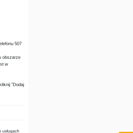
lefonu 507
w obszarze
est w
liknij "Dodaj
h usługach