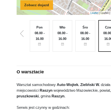
Zobacz dojazd
Leaflet
| Leaflet
Nie
Pon
Wto
Śro
Cz
ęte
Zamknięte
08.00 -
08.00 -
08.00 -
08.00
16.00
16.00
16.00
16.0
O warsztacie
Warsztat samochodowy
Auto-Wojtek. Zieliński W.
działa
miejscowości
Raszyn
województwo Mazowieckie, powiat,
pruszkowski
, gmina
Raszyn
.
Serwis jest czynny w godzinach: