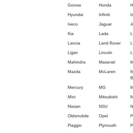
Gonow
Honda
Hyundai
Infiniti
I
Iveco
Jaguar
J
Kia
Lada
L
Lancia
Land Rover
L
Ligier
Lincoln
L
Mahindra
Maserati
M
Mazda
McLaren
M
B
Mercury
MG
M
Mini
Mitsubishi
M
Nissan
NSU
N
Oldsmobile
Opel
P
Piaggio
Plymouth
P