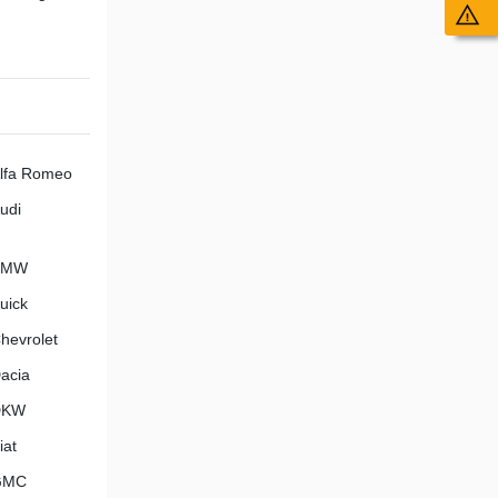
Wy
lfa Romeo
udi
BMW
uick
hevrolet
acia
DKW
iat
GMC