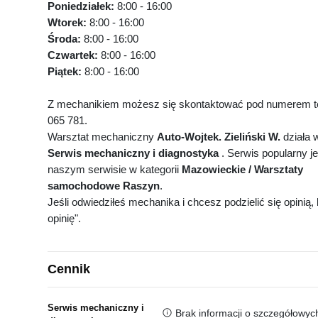
Poniedziałek:
8:00 - 16:00
Wtorek:
8:00 - 16:00
Środa:
8:00 - 16:00
Czwartek:
8:00 - 16:00
Piątek:
8:00 - 16:00
Z mechanikiem możesz się skontaktować pod numerem te
065 781.
Warsztat mechaniczny
Auto-Wojtek. Zieliński W.
działa 
Serwis mechaniczny i diagnostyka
. Serwis popularny j
naszym serwisie w kategorii
Mazowieckie / Warsztaty
samochodowe Raszyn
.
Jeśli odwiedziłeś mechanika i chcesz podzielić się opinią, k
opinię".
Cennik
Serwis mechaniczny i
Brak informacji o szczegółowyc