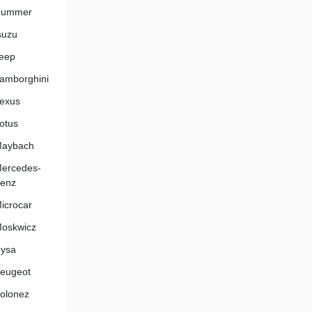
Hummer
suzu
eep
amborghini
exus
otus
aybach
ercedes-
enz
icrocar
oskwicz
ysa
eugeot
olonez