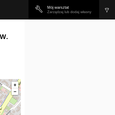
Mój warsztat
Zarządzaj lub dodaj własny
 W.
+
−