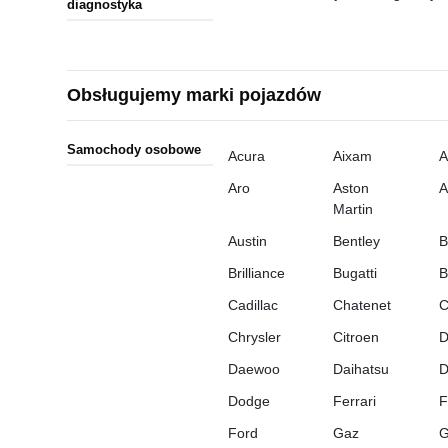
diagnostyka
Obsługujemy marki pojazdów
Samochody osobowe
Acura
Aixam
A
Aro
Aston
A
Martin
Austin
Bentley
Brilliance
Bugatti
B
Cadillac
Chatenet
C
Chrysler
Citroen
D
Daewoo
Daihatsu
Dodge
Ferrari
F
Ford
Gaz