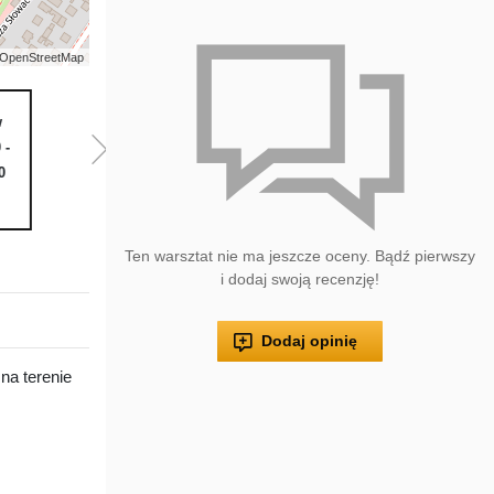
 | OpenStreetMap
w
Pią
Sob
Nie
Pon
W
 -
08.00 -
Zamknięte
Zamknięte
08.00 -
08.
0
16.00
16.00
16
Ten warsztat nie ma jeszcze oceny. Bądź pierwszy
i dodaj swoją recenzję!
Dodaj opinię
 na terenie