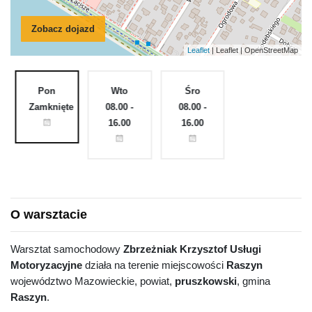
Zobacz dojazd
Leaflet
| Leaflet | OpenStreetMap
Pon
Wto
Śro
Czw
e
Zamknięte
08.00 -
08.00 -
08.00 -
16.00
16.00
16.00
O warsztacie
Warsztat samochodowy
Zbrzeżniak Krzysztof Usługi
Motoryzacyjne
działa na terenie miejscowości
Raszyn
województwo Mazowieckie, powiat,
pruszkowski
, gmina
Raszyn
.