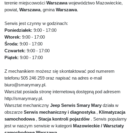
terenie miejscowości
Warszawa
województwo Mazowieckie,
powiat,
Warszawa
, gmina
Warszawa
.
Serwis jest czynny w godzinach:
Poniedziałek:
9:00 - 17:00
Wtorek:
9:00 - 17:00
Środa:
9:00 - 17:00
Czwartek:
9:00 - 17:00
Piątek:
9:00 - 17:00
Z mechanikiem możesz się skontaktować pod numerem
telefonu 505 246 259 oraz napisać na adres e-mail
biuro@smarymary.pl.
Warsztat posiada stronę internetową dostępną pod adresem
http://smarymary.pl.
Warsztat mechaniczny
Jeep Serwis Smary Mary
działa w
obszarze
Serwis mechaniczny i diagnostyka
,
Klimatyzacja
samochodowa
,
Stacja kontroli pojazdów
. Serwis popularny
jest w naszym serwisie w kategorii
Mazowieckie / Warsztaty
samochodowe Warszawa
.