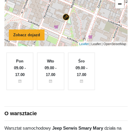
−
Zobacz dojazd
Leaflet
| Leaflet | OpenStreetMap
Pon
Wto
Śro
Czw
e
09.00 -
09.00 -
09.00 -
09.00 -
17.00
17.00
17.00
17.00
O warsztacie
Warsztat samochodowy
Jeep Serwis Smary Mary
działa na