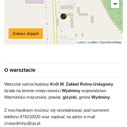
−
Zobacz dojazd
Leaflet
| Leaflet | OpenStreetMap
O warsztacie
Warsztat samochodowy
Król W. Zakład Rolno-Usługowy
działa na terenie miejscowości
Wydminy
województwo
Warmińsko-mazurskie, powiat,
giżycki
, gmina
Wydminy
.
Z mechanikiem możesz się skontaktować pod numerem
telefonu 874210020 oraz napisać na adres e-mail
zruwydminy@op.pl.