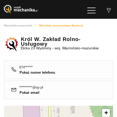
Warmińsko-mazurskie
Warsztaty samochodowe Wydminy
Król W. Zakład Rolno-
Usługowy
Ełcka 23 Wydminy - woj. Warmińsko-mazurskie
874******
Pokaż numer telefonu
**********@op.pl
Pokaż email
+