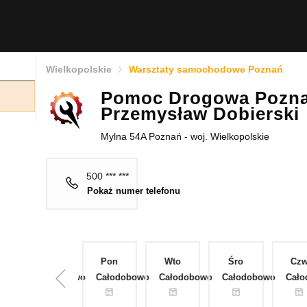
Wielkopolskie
Warsztaty samochodowe Poznań
Pomoc Drogowa Pozn
Przemysław Dobierski
Mylna 54A Poznań - woj. Wielkopolskie
500 *** ***
Pokaż numer telefonu
Nie
Pon
Wto
Śro
Cz
obowo
Całodobowo
Całodobowo
Całodobowo
Całodobowo
Cało