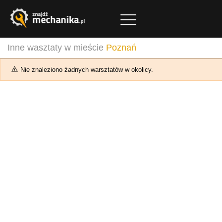
Inne wasztaty w mieście
Poznań
Nie znaleziono żadnych warsztatów w okolicy.
Wto
Śro
Czw
Pią
Sob
owo
Całodobowo
Całodobowo
Całodobowo
Całodobowo
Całod