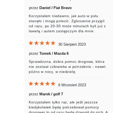
przez
Daniel / Fiat Bravo
Korzystałem niedawno, jak auto w polu
stanęło i mogę polecić. Zgłoszenie przyjęli
od razu, po 20-30 może minutach byli już z
lawetą i autem zastępczym dla mnie.
★★★★★
★★★★★
★★★★★
30 Sierpień 2023
przez
Tomek / Mazda 6
Sprawdzona, dobra pomoc drogowa, która
nie zostawi człowieka w potrzebnie - nawet
późno w nocy, w niedzielę.
★★★★★
★★★★★
★★★★★
6 Wrzesień 2023
przez
Marek / golf 7
Korzystałem tylko raz, ale jeśli jeszcze
kiedykolwiek będę potrzebował pomocy
drogowej to od razu będę dzwonił do nich. A