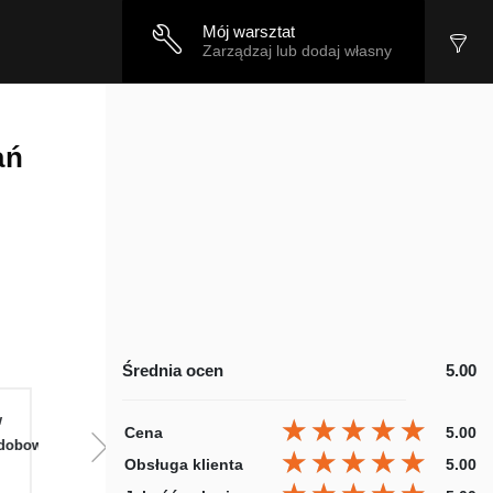
Mój warsztat
Zarządzaj lub dodaj własny
ań
Średnia ocen
5.00
w
Pią
Sob
Nie
Pon
W
★★★★★
★★★★★
★★★★★
Cena
5.00
dobowo
Całodobowo
Całodobowo
Całodobowo
Całodobowo
Ca
★★★★★
★★★★★
★★★★★
Obsługa klienta
5.00