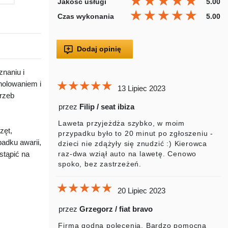
★★★★★
★★★★★
★★★★★
Jakość usługi
5.00
★★★★★
★★★★★
★★★★★
Czas wykonania
5.00
Dodaj opinię
naniu i
★★★★★
★★★★★
★★★★★
holowaniem i
13 Lipiec 2023
rzeb
przez
Filip / seat ibiza
Laweta przyjeżdża szybko, w moim
zęt,
przypadku było to 20 minut po zgłoszeniu -
adku awarii,
dzieci nie zdążyły się znudzić :) Kierowca
stąpić na
raz-dwa wziął auto na lawetę. Cenowo
spoko, bez zastrzeżeń.
★★★★★
★★★★★
★★★★★
20 Lipiec 2023
przez
Grzegorz / fiat bravo
Firma godna polecenia. Bardzo pomocna