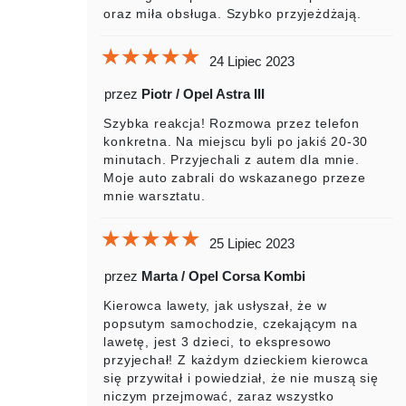
oraz miła obsługa. Szybko przyjeżdżają.
★★★★★
★★★★★
★★★★★
24 Lipiec 2023
przez
Piotr / Opel Astra III
Szybka reakcja! Rozmowa przez telefon
konkretna. Na miejscu byli po jakiś 20-30
minutach. Przyjechali z autem dla mnie.
Moje auto zabrali do wskazanego przeze
mnie warsztatu.
★★★★★
★★★★★
★★★★★
25 Lipiec 2023
przez
Marta / Opel Corsa Kombi
Kierowca lawety, jak usłyszał, że w
popsutym samochodzie, czekającym na
lawetę, jest 3 dzieci, to ekspresowo
przyjechał! Z każdym dzieckiem kierowca
się przywitał i powiedział, że nie muszą się
niczym przejmować, zaraz wszystko