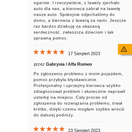
ogarnie. I rzeczywiście, z lawety zjechało
auto dla nas, a kierowca zabrał na lawetę
nasze auto. Spokojnie odjechaliśmy do
domu, a kierowca z lawetą za nami. Jeszcze
raz bardzo dziekuję za okazaną
serdeczność, zwłaszcza dzieciom i tak
sprawną pomoc.
Wy
★★★★★
★★★★★
★★★★★
17 Sierpień 2023
przez
Gabrysia / Alfa Romeo
Po zgłoszeniu problemu z moim pojazdem,
pomoc przybyła błyskawicznie.
Profesjonalny i uprzejmy kierowca szybko
zdiagnozował problem i skutecznie naprawił
usterkę na miejscu. Cały proces od
zgłoszenia do rozwiązania problemu, trwał
krótko, dzięki czemu mogłam szybko wrócić
do dalszej podróży.
★★★★★
★★★★★
★★★★★
23 Sierpień 2023