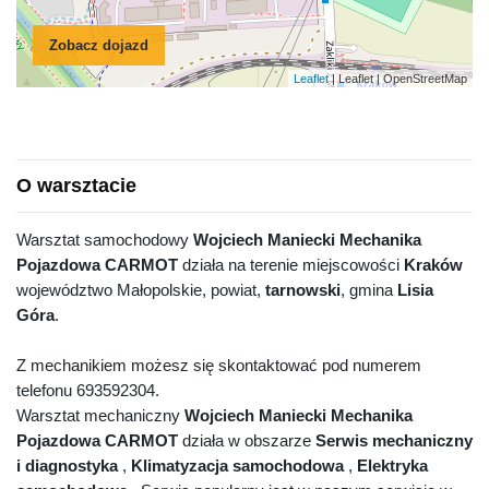
Zobacz dojazd
Leaflet
| Leaflet | OpenStreetMap
O warsztacie
Warsztat samochodowy
Wojciech Maniecki Mechanika
Pojazdowa CARMOT
działa na terenie miejscowości
Kraków
województwo Małopolskie, powiat,
tarnowski
, gmina
Lisia
Góra
.
Z mechanikiem możesz się skontaktować pod numerem
telefonu 693592304.
Warsztat mechaniczny
Wojciech Maniecki Mechanika
Pojazdowa CARMOT
działa w obszarze
Serwis mechaniczny
i diagnostyka
,
Klimatyzacja samochodowa
,
Elektryka