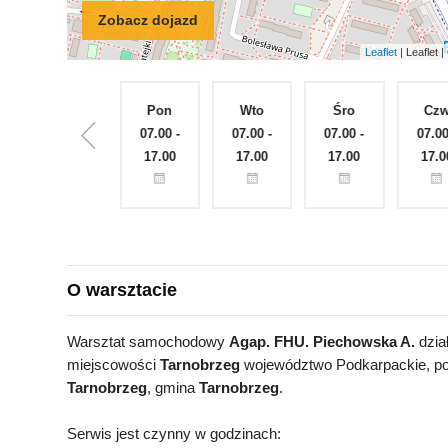
Zobacz dojazd
Leaflet
| Leaflet
Nie
Pon
Wto
Śro
Cz
Zamknięte
07.00 -
07.00 -
07.00 -
07.00
17.00
17.00
17.00
17.0
O warsztacie
Warsztat samochodowy
Agap. FHU. Piechowska A.
dział
miejscowości
Tarnobrzeg
województwo Podkarpackie, po
Tarnobrzeg
, gmina
Tarnobrzeg
.
Serwis jest czynny w godzinach: