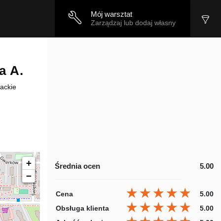
Mój warsztat
Zarządzaj lub dodaj własny
a A.
ackie
+
Średnia ocen
5.00
−
★★★★★
★★★★★
★★★★★
Cena
5.00
★★★★★
★★★★★
★★★★★
Obsługa klienta
5.00