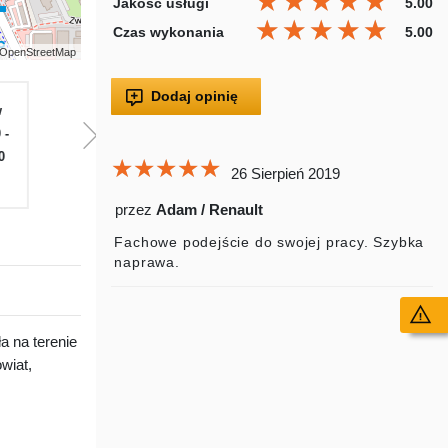
★★★★★
★★★★★
★★★★★
Jakość usługi
5.00
★★★★★
★★★★★
★★★★★
Czas wykonania
5.00
 | OpenStreetMap
Dodaj opinię
w
Pią
Sob
Nie
Pon
W
 -
07.00 -
07.00 -
Zamknięte
07.00 -
07.
0
17.00
14.00
17.00
17
★★★★★
★★★★★
★★★★★
26 Sierpień 2019
przez
Adam / Renault
Fachowe podejście do swojej pracy. Szybka
naprawa.
Wy
a na terenie
wiat,