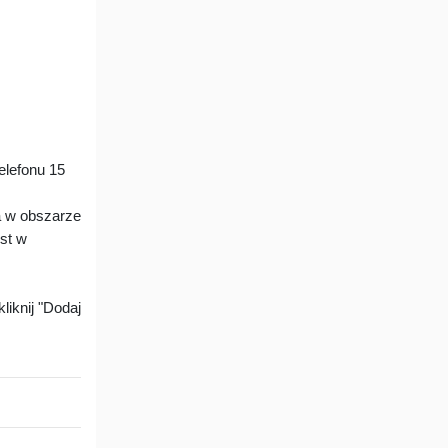
lefonu 15
a w obszarze
est w
liknij "Dodaj