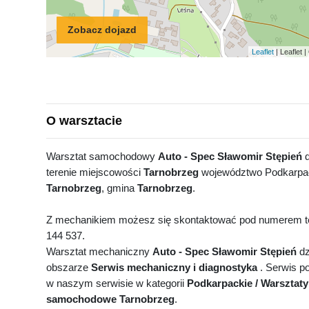
Zobacz dojazd
Leaflet
| Leaflet
O warsztacie
Warsztat samochodowy
Auto - Spec Sławomir Stępień
d
terenie miejscowości
Tarnobrzeg
województwo Podkarpack
Tarnobrzeg
, gmina
Tarnobrzeg
.
Z mechanikiem możesz się skontaktować pod numerem te
144 537.
Warsztat mechaniczny
Auto - Spec Sławomir Stępień
dz
obszarze
Serwis mechaniczny i diagnostyka
. Serwis po
w naszym serwisie w kategorii
Podkarpackie / Warsztaty
samochodowe Tarnobrzeg
.