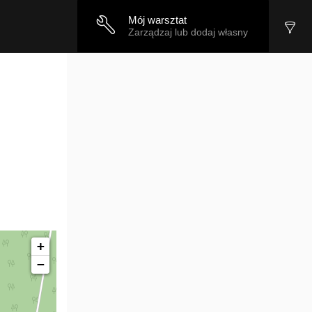
Mój warsztat
Zarządzaj lub dodaj własny
+
−