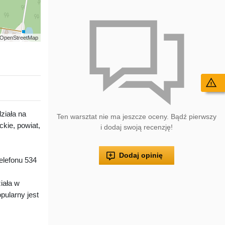
 | OpenStreetMap
Wy
ziała na
Ten warsztat nie ma jeszcze oceny. Bądź pierwszy
ie, powiat,
i dodaj swoją recenzję!
Dodaj opinię
lefonu 534
iała w
pularny jest