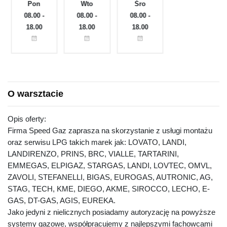
Pon
Wto
Śro
Czw
e
08.00 -
08.00 -
08.00 -
08.00 -
18.00
18.00
18.00
18.00
O warsztacie
Opis oferty:
Firma Speed Gaz zaprasza na skorzystanie z usługi montażu
oraz serwisu LPG takich marek jak: LOVATO, LANDI,
LANDIRENZO, PRINS, BRC, VIALLE, TARTARINI,
EMMEGAS, ELPIGAZ, STARGAS, LANDI, LOVTEC, OMVL,
ZAVOLI, STEFANELLI, BIGAS, EUROGAS, AUTRONIC, AG,
STAG, TECH, KME, DIEGO, AKME, SIROCCO, LECHO, E-
GAS, DT-GAS, AGIS, EUREKA.
Jako jedyni z nielicznych posiadamy autoryzację na powyższe
systemy gazowe, współpracujemy z najlepszymi fachowcami