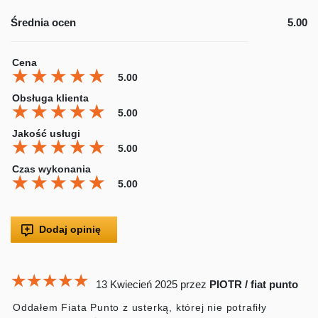
Średnia ocen
5.00
Cena
★★★★★
★★★★★
★★★★★
5.00
Obsługa klienta
★★★★★
★★★★★
★★★★★
5.00
Jakość usługi
★★★★★
★★★★★
★★★★★
5.00
Czas wykonania
★★★★★
★★★★★
★★★★★
5.00
Dodaj opinię
★★★★★
★★★★★
★★★★★
13 Kwiecień 2025
przez
PIOTR / fiat punto
Oddałem Fiata Punto z usterką, której nie potrafiły