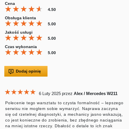
Cena
★★★★★
★★★★★
★★★★★
4.50
Obsługa klienta
★★★★★
★★★★★
★★★★★
5.00
Jakość usługi
★★★★★
★★★★★
★★★★★
5.00
Czas wykonania
★★★★★
★★★★★
★★★★★
5.00
Dodaj opinię
★★★★★
★★★★★
★★★★★
6 Luty 2025
przez
Alex / Mercedes W211
Polecenie tego warsztatu to czysta formalność – lepszego
serwisu nie mogłem sobie wymarzyć. Naprawa zaczyna
się od rzetelnej diagnostyki, a mechanicy jasno wskazują,
co jest konieczne do zrobienia, bez zbędnego naciągania
na mniej istotne rzeczy. Dbałość o detale to ich znak