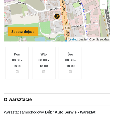
−
Zobacz dojazd
Leaflet
| Leaflet | OpenStreetMap
Pon
Wto
Śro
Czw
e
08.30 -
08.00 -
08.30 -
08.30 -
18.00
18.00
18.00
18.00
O warsztacie
Warsztat samochodowy
Bóbr Auto Serwis - Warsztat