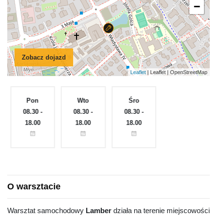
−
Zobacz dojazd
Leaflet
| Leaflet | OpenStreetMap
Pon
Wto
Śro
Czw
e
08.30 -
08.30 -
08.30 -
Zamknięte
18.00
18.00
18.00
O warsztacie
Warsztat samochodowy
Lamber
działa na terenie miejscowości