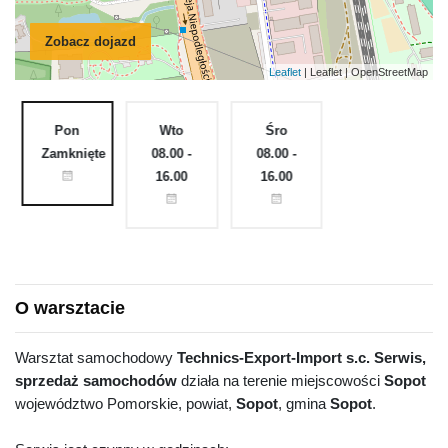
Zobacz dojazd
Leaflet
| Leaflet | OpenStreetMap
Pon
Wto
Śro
Czw
e
Zamknięte
08.00 -
08.00 -
08.00 -
16.00
16.00
16.00
O warsztacie
Warsztat samochodowy
Technics-Export-Import s.c. Serwis,
sprzedaż samochodów
działa na terenie miejscowości
Sopot
województwo Pomorskie, powiat,
Sopot
, gmina
Sopot
.