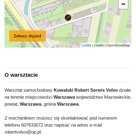
−
Zobacz dojazd
Leaflet
| Leaflet | OpenStreetMap
O warsztacie
Warsztat samochodowy
Kowalski Robert Serwis Volvo
działa
na terenie miejscowości
Warszawa
województwo Mazowieckie,
powiat,
Warszawa
, gmina
Warszawa
.
Z mechanikiem możesz się skontaktować pod numerem
telefonu 607633072 oraz napisać na adres e-mail
robertvolvo@op.pl.