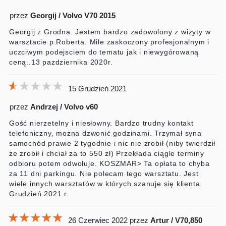
przez
Georgij / Volvo V70 2015
Georgij z Grodna. Jestem bardzo zadowolony z wizyty w
warsztacie p.Roberta. Mile zaskoczony profesjonalnym i
uczciwym podejsciem do tematu jak i niewygórowaną
ceną..13 pazdziernika 2020r.
★★★★★
★★★★★
★★★★★
15 Grudzień 2021
przez
Andrzej / Volvo v60
Gość nierzetelny i niesłowny. Bardzo trudny kontakt
telefoniczny, można dzwonić godzinami. Trzymał syna
samochód prawie 2 tygodnie i nic nie zrobił (niby twierdził
że zrobił i chciał za to 550 zł) Przekłada ciągle terminy
odbioru potem odwołuje. KOSZMAR> Ta opłata to chyba
za 11 dni parkingu. Nie polecam tego warsztatu. Jest
wiele innych warsztatów w których szanuje się klienta.
Grudzień 2021 r.
★★★★★
★★★★★
★★★★★
26 Czerwiec 2022
przez
Artur / V70,850