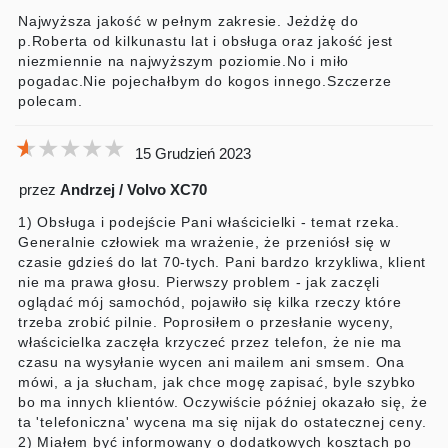
Najwyższa jakość w pełnym zakresie. Jeżdżę do
p.Roberta od kilkunastu lat i obsługa oraz jakość jest
niezmiennie na najwyższym poziomie.No i miło
pogadac.Nie pojechałbym do kogos innego.Szczerze
polecam.
★★★★★
★★★★★
★★★★★
15 Grudzień 2023
przez
Andrzej / Volvo XC70
1) Obsługa i podejście Pani właścicielki - temat rzeka.
Generalnie człowiek ma wrażenie, że przeniósł się w
czasie gdzieś do lat 70-tych. Pani bardzo krzykliwa, klient
nie ma prawa głosu. Pierwszy problem - jak zaczęli
oglądać mój samochód, pojawiło się kilka rzeczy które
trzeba zrobić pilnie. Poprosiłem o przesłanie wyceny,
właścicielka zaczęła krzyczeć przez telefon, że nie ma
czasu na wysyłanie wycen ani mailem ani smsem. Ona
mówi, a ja słucham, jak chce mogę zapisać, byle szybko
bo ma innych klientów. Oczywiście później okazało się, że
ta 'telefoniczna' wycena ma się nijak do ostatecznej ceny.
2) Miałem być informowany o dodatkowych kosztach po