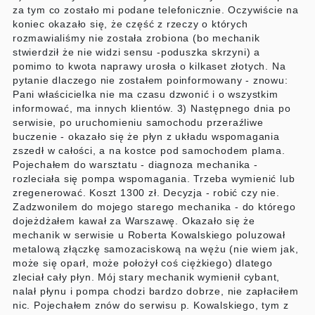
za tym co zostało mi podane telefonicznie. Oczywiście na
koniec okazało się, że część z rzeczy o których
rozmawialiśmy nie została zrobiona (bo mechanik
stwierdził że nie widzi sensu -poduszka skrzyni) a
pomimo to kwota naprawy urosła o kilkaset złotych. Na
pytanie dlaczego nie zostałem poinformowany - znowu:
Pani właścicielka nie ma czasu dzwonić i o wszystkim
informować, ma innych klientów. 3) Następnego dnia po
serwisie, po uruchomieniu samochodu przeraźliwe
buczenie - okazało się że płyn z układu wspomagania
zszedł w całości, a na kostce pod samochodem plama.
Pojechałem do warsztatu - diagnoza mechanika -
rozleciała się pompa wspomagania. Trzeba wymienić lub
zregenerować. Koszt 1300 zł. Decyzja - robić czy nie.
Zadzwonilem do mojego starego mechanika - do którego
dojeżdżałem kawał za Warszawę. Okazało się że
mechanik w serwisie u Roberta Kowalskiego poluzował
metalową złączkę samozaciskową na wężu (nie wiem jak,
może się oparł, może położył coś ciężkiego) dlatego
zleciał cały płyn. Mój stary mechanik wymienił cybant,
nalał płynu i pompa chodzi bardzo dobrze, nie zapłaciłem
nic. Pojechałem znów do serwisu p. Kowalskiego, tym z