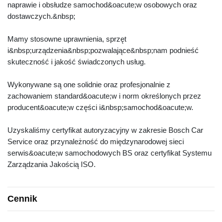
naprawie i obsłudze samochod&oacute;w osobowych oraz
dostawczych.&nbsp;
Mamy stosowne uprawnienia, sprzęt
i&nbsp;urządzenia&nbsp;pozwalające&nbsp;nam podnieść
skuteczność i jakość świadczonych usług.
Wykonywane są one solidnie oraz profesjonalnie z
zachowaniem standard&oacute;w i norm określonych przez
producent&oacute;w części i&nbsp;samochod&oacute;w.
Uzyskaliśmy certyfikat autoryzacyjny w zakresie Bosch Car
Service oraz przynależność do międzynarodowej sieci
serwis&oacute;w samochodowych BS oraz certyfikat Systemu
Zarządzania Jakością ISO.
Cennik