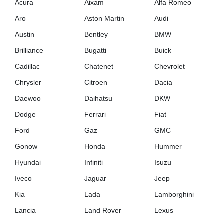
Acura
Aixam
Alfa Romeo
Aro
Aston Martin
Audi
Austin
Bentley
BMW
Brilliance
Bugatti
Buick
Cadillac
Chatenet
Chevrolet
Chrysler
Citroen
Dacia
Daewoo
Daihatsu
DKW
Dodge
Ferrari
Fiat
Ford
Gaz
GMC
Gonow
Honda
Hummer
Hyundai
Infiniti
Isuzu
Iveco
Jaguar
Jeep
Kia
Lada
Lamborghini
Lancia
Land Rover
Lexus