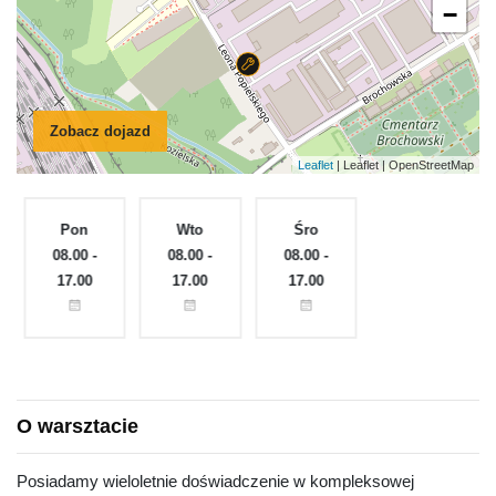
−
Zobacz dojazd
Leaflet
| Leaflet | OpenStreetMap
Pon
Wto
Śro
Czw
e
08.00 -
08.00 -
08.00 -
Zamknięte
17.00
17.00
17.00
O warsztacie
Posiadamy wieloletnie doświadczenie w kompleksowej