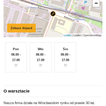
−
Zobacz dojazd
Leaflet
| Leaflet | OpenStreetMap
Pon
Wto
Śro
Czw
e
08.00 -
08.00 -
08.00 -
08.00 -
17.00
17.00
17.00
17.00
O warsztacie
Nasza firma działa na Wrocławskim rynku od prawie 30 lat.