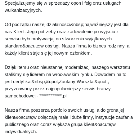
Specjalizujemy się w sprzedaży opon i felg oraz usługach
wulkanizacyjnych.
Od początku naszej działalności&nbsp;najważniejszy jest dla
nas Klient. Jego potrzeby oraz zadowolenie po wyjściu z
serwisu było motywacją, do stworzenia wyjątkowych
standard&oacute;w obsługi. Nasza firma to biznes rodzinny, a
każdy klient staje się jej nowym członkiem.
Dzięki temu oraz nieustannej modernizacji naszego warsztatu
staliśmy się liderem na wrocławskim rynku. Dowodem na to
jest certyfikat&nbsp;&quot;Zaufany Warsztat&quot;,
przyznawany przez najpopularniejszy serwis branży
samochodowej - ************.pl.
Nasza firma poszerza portfolio swoich usług, a do grona jej
klient&oacute;w dołączają małe i duże firmy, instytucje zaufania
publicznego oraz coraz większa grupa klient&oacute;w
indywidualnych.