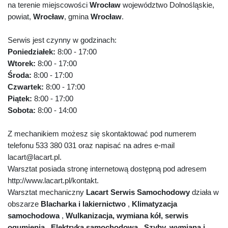
na terenie miejscowości
Wrocław
województwo Dolnośląskie,
powiat,
Wrocław
, gmina
Wrocław
.
Serwis jest czynny w godzinach:
Poniedziałek:
8:00 - 17:00
Wtorek:
8:00 - 17:00
Środa:
8:00 - 17:00
Czwartek:
8:00 - 17:00
Piątek:
8:00 - 17:00
Sobota:
8:00 - 14:00
Z mechanikiem możesz się skontaktować pod numerem
telefonu 533 380 031 oraz napisać na adres e-mail
lacart@lacart.pl.
Warsztat posiada stronę internetową dostępną pod adresem
http://www.lacart.pl/kontakt.
Warsztat mechaniczny
Lacart Serwis Samochodowy
działa w
obszarze
Blacharka i lakiernictwo
,
Klimatyzacja
samochodowa
,
Wulkanizacja, wymiana kół, serwis
ogumienia
,
Elektryka samochodowa
,
Szyby, wymiana i