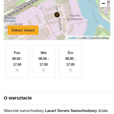
−
Zobacz dojazd
Leaflet
| Leaflet | OpenStreetMap
Pon
Wto
Śro
Czw
e
08.00 -
08.00 -
08.00 -
08.00 -
17.00
17.00
17.00
17.00
O warsztacie
Warsztat samochodowy
Lacart Serwis Samochodowy
działa