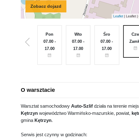
Zobacz dojazd
Leaflet
| Leaflet
Nie
Pon
Wto
Śro
Cz
Zamknięte
07.00 -
07.00 -
07.00 -
Zamk
17.00
17.00
17.00
O warsztacie
Warsztat samochodowy
Auto-Szlif
działa na terenie miej
Kętrzyn
województwo Warmińsko-mazurskie, powiat,
kęt
gmina
Kętrzyn
.
Serwis jest czynny w godzinach: