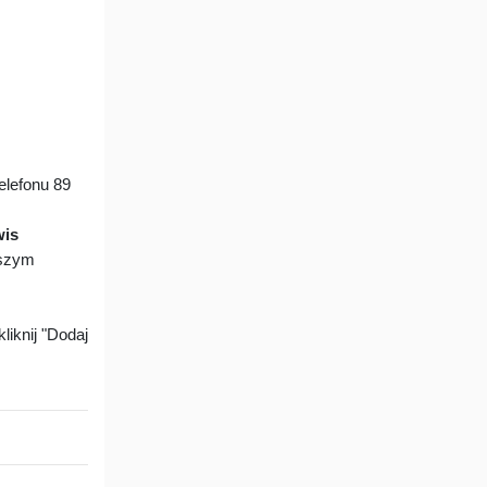
lefonu 89
wis
aszym
liknij "Dodaj