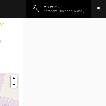
Mój warsztat
Zarządzaj lub dodaj własny
zyn
ie
+
−