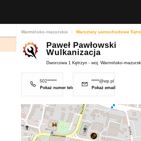
Warmińsko-mazurskie
Warsztaty samochodowe Kętr
Paweł Pawłowski
Wulkanizacja
Dworcowa 1 Kętrzyn - woj. Warmińsko-mazursk
502******
*****@wp.pl
Pokaż numer telefonu
Pokaż email