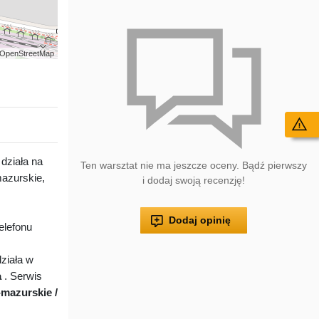
 | OpenStreetMap
Wy
działa na
Ten warsztat nie ma jeszcze oceny. Bądź pierwszy
azurskie,
i dodaj swoją recenzję!
Dodaj opinię
elefonu
ziała w
a
. Serwis
mazurskie /