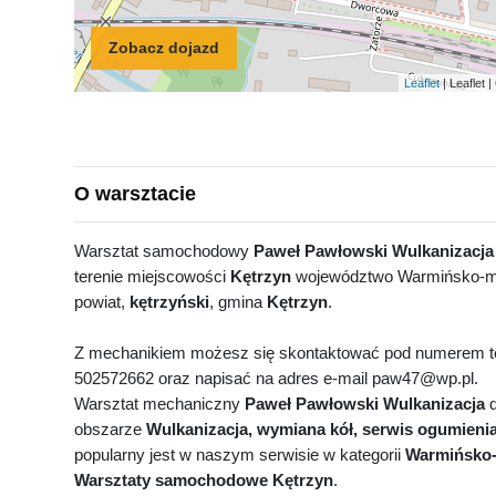
Zobacz dojazd
Leaflet
| Leaflet
O warsztacie
Warsztat samochodowy
Paweł Pawłowski Wulkanizacja
terenie miejscowości
Kętrzyn
województwo Warmińsko-m
powiat,
kętrzyński
, gmina
Kętrzyn
.
Z mechanikiem możesz się skontaktować pod numerem t
502572662 oraz napisać na adres e-mail paw47@wp.pl.
Warsztat mechaniczny
Paweł Pawłowski Wulkanizacja
d
obszarze
Wulkanizacja, wymiana kół, serwis ogumieni
popularny jest w naszym serwisie w kategorii
Warmińsko-
Warsztaty samochodowe Kętrzyn
.