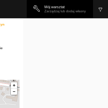
Mój warsztat
Zarządzaj lub dodaj własny
zyn
ie
+
−