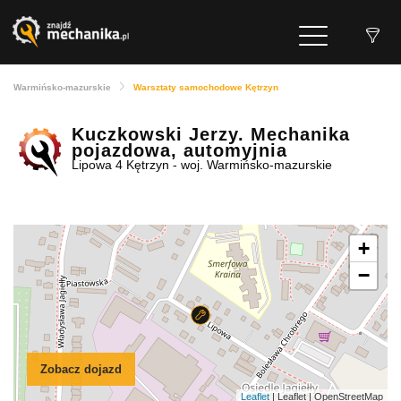
Warmińsko-mazurskie
Warsztaty samochodowe Kętrzyn
Kuczkowski Jerzy. Mechanika
pojazdowa, automyjnia
Lipowa 4 Kętrzyn - woj. Warmińsko-mazurskie
+
−
Zobacz dojazd
Leaflet
| Leaflet | OpenStreetMap