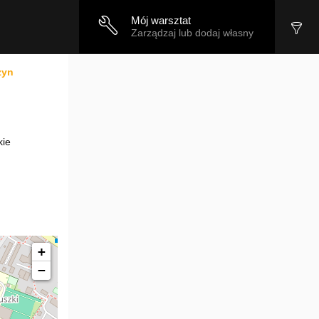
Mój warsztat
Zarządzaj lub dodaj własny
zyn
kie
+
−