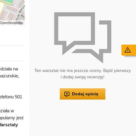
 | OpenStreetMap
Wy
działa na
Ten warsztat nie ma jeszcze oceny. Bądź pierwszy
azurskie,
i dodaj swoją recenzję!
Dodaj opinię
lefonu 501
ziała w
pularny jest
arsztaty