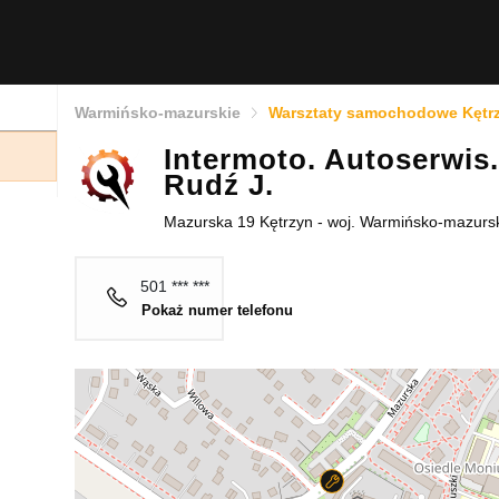
Warmińsko-mazurskie
Warsztaty samochodowe Kętr
Intermoto. Autoserwis.
Rudź J.
Mazurska 19 Kętrzyn - woj. Warmińsko-mazurs
501 *** ***
Pokaż numer telefonu