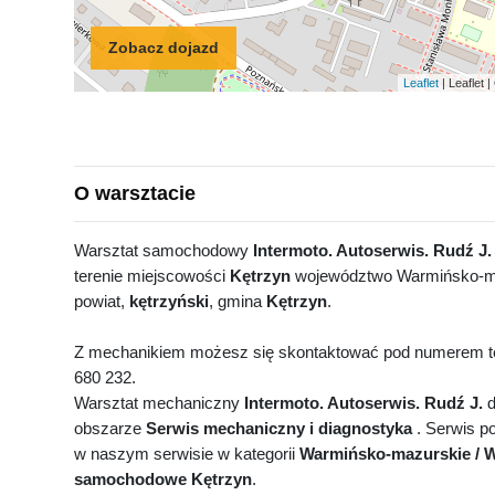
Zobacz dojazd
Leaflet
| Leaflet
O warsztacie
Warsztat samochodowy
Intermoto. Autoserwis. Rudź J.
terenie miejscowości
Kętrzyn
województwo Warmińsko-m
powiat,
kętrzyński
, gmina
Kętrzyn
.
Z mechanikiem możesz się skontaktować pod numerem te
680 232.
Warsztat mechaniczny
Intermoto. Autoserwis. Rudź J.
d
obszarze
Serwis mechaniczny i diagnostyka
. Serwis po
w naszym serwisie w kategorii
Warmińsko-mazurskie / W
samochodowe Kętrzyn
.