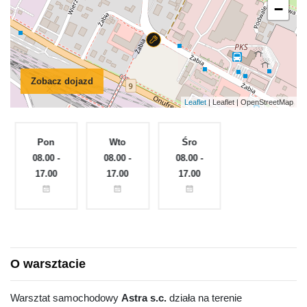
−
Zobacz dojazd
Leaflet
| Leaflet | OpenStreetMap
Pon
Wto
Śro
Czw
e
08.00 -
08.00 -
08.00 -
08.00 -
17.00
17.00
17.00
17.00
O warsztacie
Warsztat samochodowy
Astra s.c.
działa na terenie