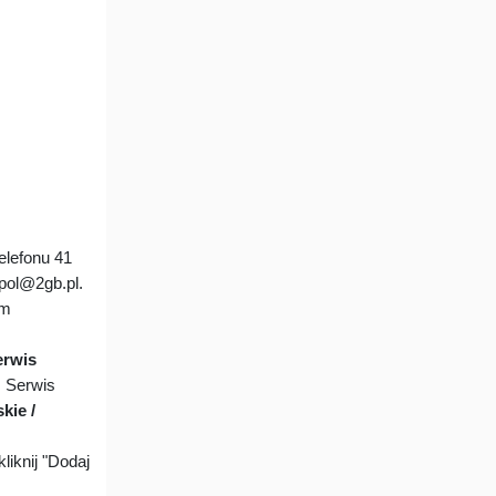
lefonu 41
lpol@2gb.pl.
em
erwis
. Serwis
kie /
liknij "Dodaj