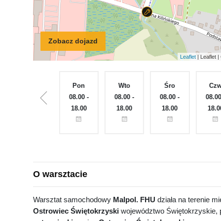
Zobacz dojazd
Leaflet
| Leaflet
Nie
Pon
Wto
Śro
Cz
Zamknięte
08.00 -
08.00 -
08.00 -
08.00
18.00
18.00
18.00
18.0
O warsztacie
Warsztat samochodowy
Malpol. FHU
działa na terenie m
Ostrowiec Świętokrzyski
województwo Świętokrzyskie, 