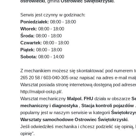
ostrowiecki
, gmina
Ostrowiec Świętokrzyski
.
Serwis jest czynny w godzinach:
Poniedziałek:
08:00 - 18:00
Wtorek:
08:00 - 18:00
Środa:
08:00 - 18:00
Czwartek:
08:00 - 18:00
Piątek:
08:00 - 18:00
Sobota:
08:00 - 14:00
Z mechanikiem możesz się skontaktować pod numerem te
265 20 58 / 603-040-305 oraz napisać na adres e-mail ma
Warsztat posiada stronę internetową dostępną pod adres
http://malpol-oskp.pl/.
Warsztat mechaniczny
Malpol. FHU
działa w obszarze
S
mechaniczny i diagnostyka
,
Stacja kontroli pojazdów
popularny jest w naszym serwisie w kategorii
Świętokrzys
Warsztaty samochodowe Ostrowiec Świętokrzyski
.
Jeśli odwiedziłeś mechanika i chcesz podzielić się opinią, k
opinię".