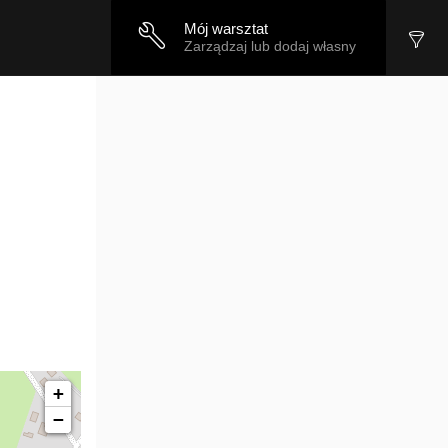
Mój warsztat
Zarządzaj lub dodaj własny
+
−