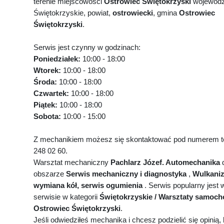
terenie miejscowości
Ostrowiec Świętokrzyski
wojewód
Świętokrzyskie, powiat,
ostrowiecki
, gmina
Ostrowiec
Świętokrzyski
.
Serwis jest czynny w godzinach:
Poniedziałek:
10:00 - 18:00
Wtorek:
10:00 - 18:00
Środa:
10:00 - 18:00
Czwartek:
10:00 - 18:00
Piątek:
10:00 - 18:00
Sobota:
10:00 - 15:00
Z mechanikiem możesz się skontaktować pod numerem te
248 02 60.
Warsztat mechaniczny
Pachlarz Józef. Automechanika
d
obszarze
Serwis mechaniczny i diagnostyka
,
Wulkaniz
wymiana kół, serwis ogumienia
. Serwis popularny jest
serwisie w kategorii
Świętokrzyskie / Warsztaty samoc
Ostrowiec Świętokrzyski
.
Jeśli odwiedziłeś mechanika i chcesz podzielić się opinią, k