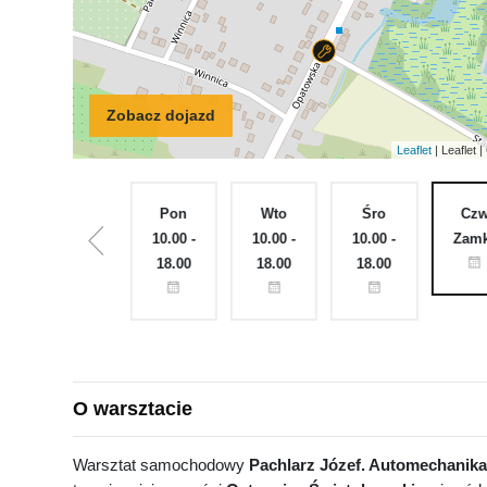
Zobacz dojazd
Leaflet
| Leaflet
Nie
Pon
Wto
Śro
Cz
Zamknięte
10.00 -
10.00 -
10.00 -
Zamk
18.00
18.00
18.00
O warsztacie
Warsztat samochodowy
Pachlarz Józef. Automechanika