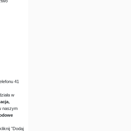
ztwo
lefonu 41
ziała w
acja,
 w naszym
hodowe
liknij "Dodaj