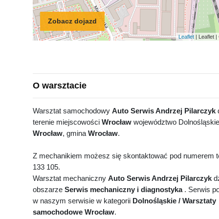
Zobacz dojazd
Leaflet
| Leaflet
O warsztacie
Warsztat samochodowy
Auto Serwis Andrzej Pilarczyk
d
terenie miejscowości
Wrocław
województwo Dolnośląskie,
Wrocław
, gmina
Wrocław
.
Z mechanikiem możesz się skontaktować pod numerem te
133 105.
Warsztat mechaniczny
Auto Serwis Andrzej Pilarczyk
dz
obszarze
Serwis mechaniczny i diagnostyka
. Serwis po
w naszym serwisie w kategorii
Dolnośląskie / Warsztaty
samochodowe Wrocław
.