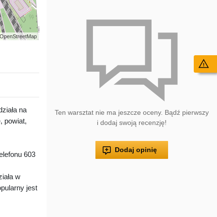
 | OpenStreetMap
Wy
ziała na
Ten warsztat nie ma jeszcze oceny. Bądź pierwszy
 powiat,
i dodaj swoją recenzję!
Dodaj opinię
lefonu 603
iała w
pularny jest