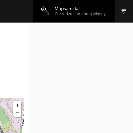
Mój warsztat
Zarządzaj lub dodaj własny
+
−