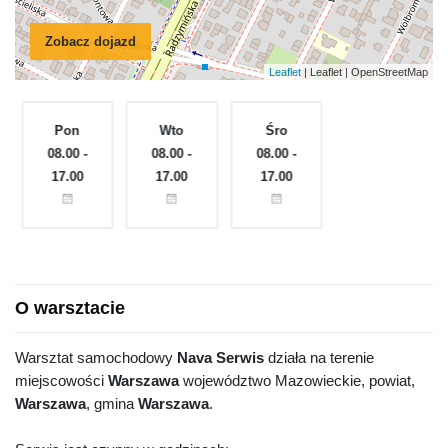
Zobacz dojazd
Leaflet
| Leaflet | OpenStreetMap
Pon
Wto
Śro
Czw
e
08.00 -
08.00 -
08.00 -
08.00 -
17.00
17.00
17.00
17.00
O warsztacie
Warsztat samochodowy
Nava Serwis
działa na terenie
miejscowości
Warszawa
województwo Mazowieckie, powiat,
Warszawa
, gmina
Warszawa
.