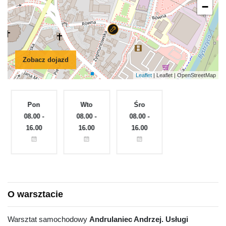
−
Zobacz dojazd
Leaflet
| Leaflet | OpenStreetMap
Pon
Wto
Śro
Czw
e
08.00 -
08.00 -
08.00 -
08.00 -
16.00
16.00
16.00
16.00
O warsztacie
Warsztat samochodowy
Andrulaniec Andrzej. Usługi