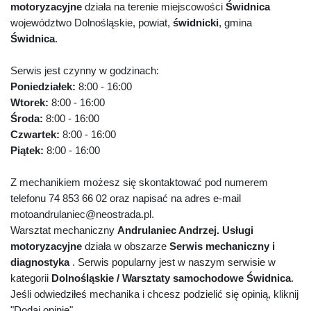
motoryzacyjne
działa na terenie miejscowości
Świdnica
województwo Dolnośląskie, powiat,
świdnicki
, gmina
Świdnica
.
Serwis jest czynny w godzinach:
Poniedziałek:
8:00 - 16:00
Wtorek:
8:00 - 16:00
Środa:
8:00 - 16:00
Czwartek:
8:00 - 16:00
Piątek:
8:00 - 16:00
Z mechanikiem możesz się skontaktować pod numerem
telefonu 74 853 66 02 oraz napisać na adres e-mail
motoandrulaniec@neostrada.pl.
Warsztat mechaniczny
Andrulaniec Andrzej. Usługi
motoryzacyjne
działa w obszarze
Serwis mechaniczny i
diagnostyka
. Serwis popularny jest w naszym serwisie w
kategorii
Dolnośląskie / Warsztaty samochodowe Świdnica
.
Jeśli odwiedziłeś mechanika i chcesz podzielić się opinią, kliknij
"Dodaj opinię".