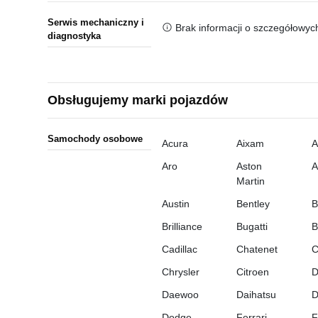
Serwis mechaniczny i
Brak informacji o szczegółowyc
diagnostyka
Obsługujemy marki pojazdów
Samochody osobowe
Acura
Aixam
A
Aro
Aston
A
Martin
Austin
Bentley
Brilliance
Bugatti
B
Cadillac
Chatenet
C
Chrysler
Citroen
D
Daewoo
Daihatsu
Dodge
Ferrari
F