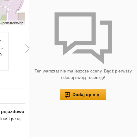
 | OpenStreetMap
w
Pią
Sob
Nie
Pon
W
 -
08.00 -
08.00 -
Zamknięte
08.00 -
08.
0
16.00
14.00
16.00
16
Ten warsztat nie ma jeszcze oceny. Bądź pierwszy
i dodaj swoją recenzję!
Dodaj opinię
 pojazdowa
nośląskie,