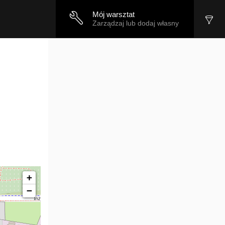
Mój warsztat
Zarządzaj lub dodaj własny
+
−