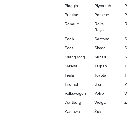
Piaggio
Plymouth
P
Pontiac
Porsche
P
Renault
Rolls-
R
Royce
Saab
Santana
S
Seat
Skoda
S
SsangYong
Subaru
S
Syrena
Tarpan
T
Tesla
Toyota
T
Triumph
Uaz
V
Volkswagen
Volvo
W
Wartburg
Wołga
Z
Zastawa
Żuk
I