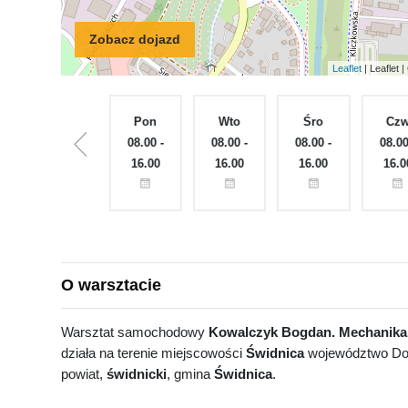
Zobacz dojazd
Leaflet
| Leaflet
Nie
Pon
Wto
Śro
Cz
Zamknięte
08.00 -
08.00 -
08.00 -
08.00
16.00
16.00
16.00
16.0
O warsztacie
Warsztat samochodowy
Kowalczyk Bogdan. Mechanika
działa na terenie miejscowości
Świdnica
województwo Dol
powiat,
świdnicki
, gmina
Świdnica
.