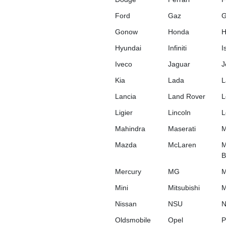
Ford
Gaz
Gonow
Honda
Hyundai
Infiniti
I
Iveco
Jaguar
J
Kia
Lada
L
Lancia
Land Rover
L
Ligier
Lincoln
L
Mahindra
Maserati
M
Mazda
McLaren
M
B
Mercury
MG
M
Mini
Mitsubishi
M
Nissan
NSU
N
Oldsmobile
Opel
P