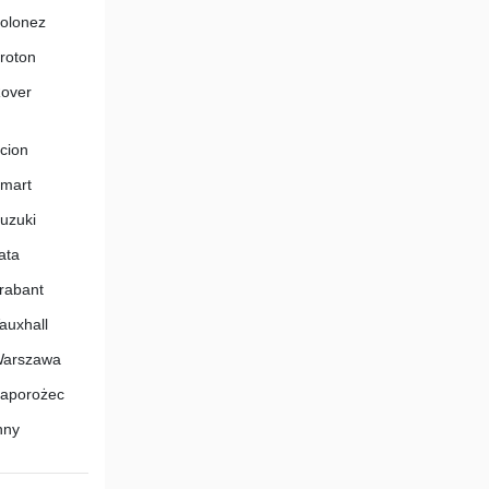
olonez
roton
over
cion
mart
uzuki
ata
rabant
auxhall
arszawa
aporożec
nny