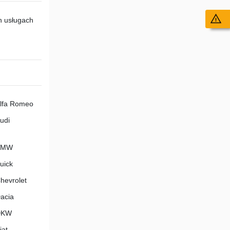
Wy
h usługach
lfa Romeo
udi
BMW
uick
hevrolet
acia
DKW
iat