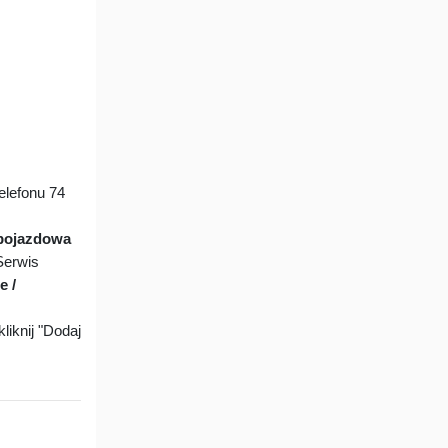
lefonu 74
pojazdowa
Serwis
e /
liknij "Dodaj