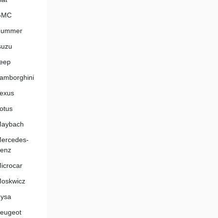
GMC
Hummer
suzu
eep
amborghini
exus
otus
aybach
ercedes-
enz
icrocar
oskwicz
ysa
eugeot