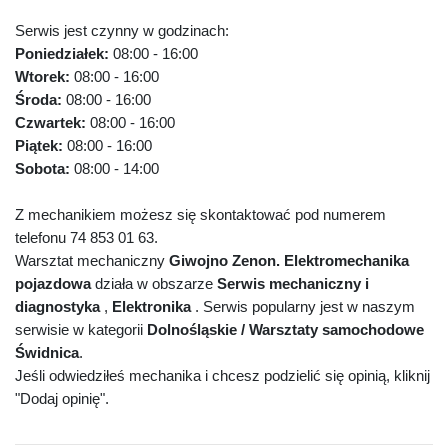
Serwis jest czynny w godzinach:
Poniedziałek:
08:00 - 16:00
Wtorek:
08:00 - 16:00
Środa:
08:00 - 16:00
Czwartek:
08:00 - 16:00
Piątek:
08:00 - 16:00
Sobota:
08:00 - 14:00
Z mechanikiem możesz się skontaktować pod numerem
telefonu 74 853 01 63.
Warsztat mechaniczny
Giwojno Zenon. Elektromechanika
pojazdowa
działa w obszarze
Serwis mechaniczny i
diagnostyka
,
Elektronika
. Serwis popularny jest w naszym
serwisie w kategorii
Dolnośląskie / Warsztaty samochodowe
Świdnica
.
Jeśli odwiedziłeś mechanika i chcesz podzielić się opinią, kliknij
"Dodaj opinię".