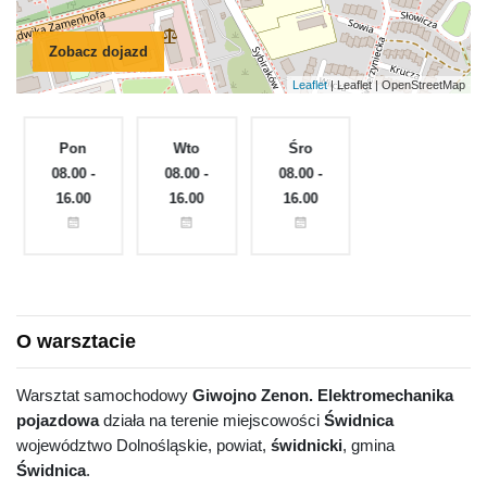
Zobacz dojazd
Leaflet
| Leaflet | OpenStreetMap
Pon
Wto
Śro
Czw
e
08.00 -
08.00 -
08.00 -
08.00 -
16.00
16.00
16.00
16.00
O warsztacie
Warsztat samochodowy
Giwojno Zenon. Elektromechanika
pojazdowa
działa na terenie miejscowości
Świdnica
województwo Dolnośląskie, powiat,
świdnicki
, gmina
Świdnica
.