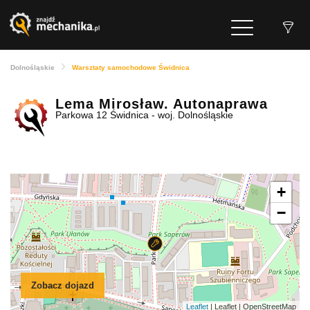
Dolnośląskie
Warsztaty samochodowe Świdnica
Lema Mirosław. Autonaprawa
Parkowa 12 Świdnica - woj. Dolnośląskie
+
−
Zobacz dojazd
Leaflet
| Leaflet | OpenStreetMap