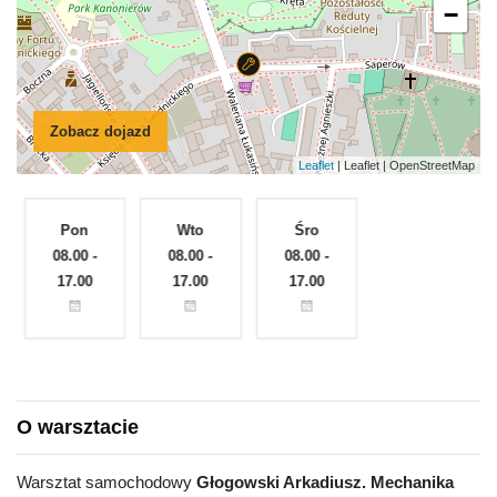
−
Zobacz dojazd
Leaflet
| Leaflet | OpenStreetMap
Pon
Wto
Śro
Czw
e
08.00 -
08.00 -
08.00 -
08.00 -
17.00
17.00
17.00
17.00
O warsztacie
Warsztat samochodowy
Głogowski Arkadiusz. Mechanika