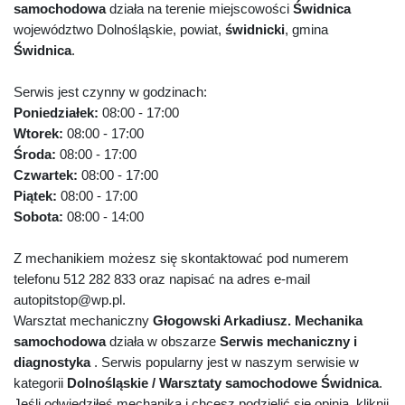
samochodowa
działa na terenie miejscowości
Świdnica
województwo Dolnośląskie, powiat,
świdnicki
, gmina
Świdnica
.
Serwis jest czynny w godzinach:
Poniedziałek:
08:00 - 17:00
Wtorek:
08:00 - 17:00
Środa:
08:00 - 17:00
Czwartek:
08:00 - 17:00
Piątek:
08:00 - 17:00
Sobota:
08:00 - 14:00
Z mechanikiem możesz się skontaktować pod numerem
telefonu 512 282 833 oraz napisać na adres e-mail
autopitstop@wp.pl.
Warsztat mechaniczny
Głogowski Arkadiusz. Mechanika
samochodowa
działa w obszarze
Serwis mechaniczny i
diagnostyka
. Serwis popularny jest w naszym serwisie w
kategorii
Dolnośląskie / Warsztaty samochodowe Świdnica
.
Jeśli odwiedziłeś mechanika i chcesz podzielić się opinią, kliknij