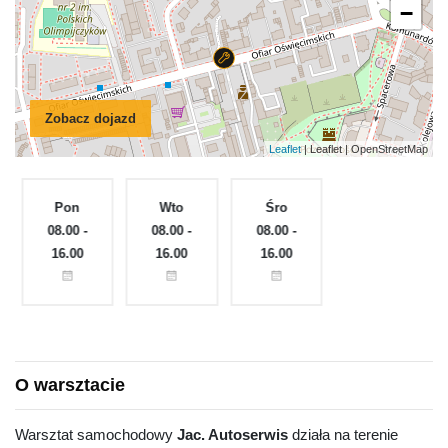
−
Zobacz dojazd
Leaflet
| Leaflet | OpenStreetMap
Pon
Wto
Śro
Czw
e
08.00 -
08.00 -
08.00 -
08.00 -
16.00
16.00
16.00
16.00
O warsztacie
Warsztat samochodowy
Jac. Autoserwis
działa na terenie