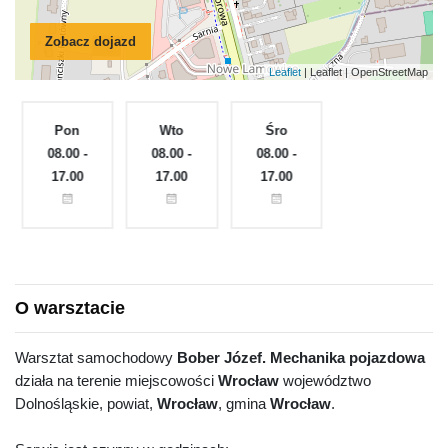
Zobacz dojazd
Leaflet
| Leaflet | OpenStreetMap
Pon
Wto
Śro
Czw
e
08.00 -
08.00 -
08.00 -
08.00 -
17.00
17.00
17.00
17.00
O warsztacie
Warsztat samochodowy
Bober Józef. Mechanika pojazdowa
działa na terenie miejscowości
Wrocław
województwo
Dolnośląskie, powiat,
Wrocław
, gmina
Wrocław
.